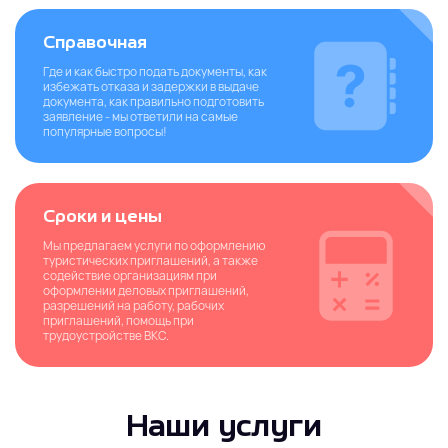
Справочная
Где и как быстро подать документы, как
избежать отказа и задержки в выдаче
документа, как правильно подготовить
заявление - мы ответили на самые
популярные вопросы!
Сроки и цены
Мы предлагаем услуги по оформлению
туристических приглашений, а также
содействие организациям при
оформлении деловых приглашений,
разрешений на работу, рабочих
приглашений, помощь при
трудоустройстве ВКС.
Наши услуги