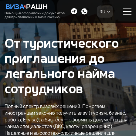
RU
Помощь в оформлении документов
для приглашений и виз в Россию
От туристического
приглашения до
легального найма
сотрудников
Полный спектр визовых решений. Помогаем
иностранцам законно получить визу (туризм, бизнес,
работа, E-visa), а бизнесу — оформить документы для
найма специалистов (ВКС, квоты, разрешения).
Надежные и высокотехнологичные решения для